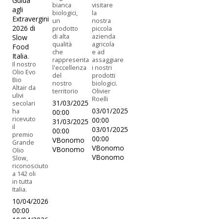
Guida
bianca
visitare
agli
biologici,
la
Extravergini
un
nostra
2026 di
prodotto
piccola
di alta
azienda
Slow
qualità
agricola
Food
che
e ad
Italia.
rappresenta
assaggiare
Il nostro
l'eccellenza
i nostri
Olio Evo
del
prodotti
Bio
nostro
biologici.
Altair da
territorio
Olivier
ulivi
Roelli
31/03/2025
secolari
03/01/2025
ha
00:00
ricevuto
00:00
31/03/2025
il
03/01/2025
00:00
premio
00:00
VBonomo
Grande
VBonomo
VBonomo
Olio
VBonomo
Slow,
riconosciuto
a 142 oli
in tutta
Italia.
10/04/2026
00:00