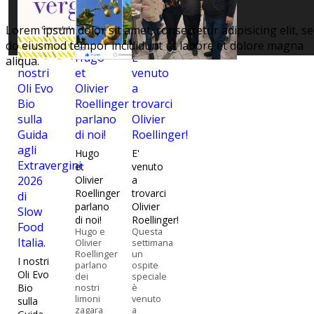
Lorem ipsum dolor sit amet, consectetur adipisicing elit, s
do eiusmod tempor incididunt ut labore et dolore magna
I
Hugo
E'
aliqua.
nostri
et
venuto
Oli Evo
Olivier
a
Bio
Roellinger
trovarci
sulla
parlano
Olivier
Guida
di noi!
Roellinger!
agli
Hugo
E'
Extravergini
et
venuto
2026
Olivier
a
Roellinger
trovarci
di
parlano
Olivier
Slow
di noi!
Roellinger!
Food
Hugo e
Questa
Italia.
Olivier
settimana
Roellinger
un
I nostri
parlano
ospite
Oli Evo
dei
speciale
Bio
nostri
è
limoni
venuto
sulla
zagara
a