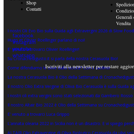
Shop
Spedizion
Contatti
Condizio
Generali 
Vendita
I nostri Oli Evo Bio sulla Guida agli Extravergini 2026 di Slow Food 
facebook
Hugo et Olivier Roellinger parlano di noi!
instagram
youtube
E' venuto a trovarci Olivier Roellinger!
whatsapp
Su Cronachedigusto.it si parla della nostra Cerasuola Bio!
Iscriviti alla newsletter per restare agg
Come difendiamo le olive dalla siccità? Con il caolino!
La nostra Cerasuola Bio è Olio della Settimana di Cronachedigust
Il nostro Olio Extra Vergine di Oliva Bio Cerasuola è sulla Guida a
I nostri oli extra vergini sono stati selezionati da Gambero Rosso
Il nostro Altair Bio 2022 è Olio della Settimana su Cronachedigust
E' venuto a trovarci Luca Grippo
L’annata olearia 2022 in Sicilia non è un disastro. E vi spiego perc
ALTAIR Olio Extravergine di Oliva Biologico Cerasuola da ulivi seco