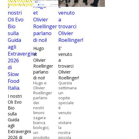
I
Hugo
E'
nostri
et
venuto
Oli Evo
Olivier
a
Bio
Roellinger
trovarci
sulla
parlano
Olivier
Guida
di noi!
Roellinger!
agli
Hugo
E'
Extravergini
et
venuto
2026
Olivier
a
Roellinger
trovarci
di
parlano
Olivier
Slow
di noi!
Roellinger!
Food
Hugo e
Questa
Italia.
Olivier
settimana
Roellinger
un
I nostri
parlano
ospite
Oli Evo
dei
speciale
Bio
nostri
è
limoni
venuto
sulla
zagara
a
Guida
bianca
visitare
agli
biologici,
la
Extravergini
un
nostra
2026 di
prodotto
piccola