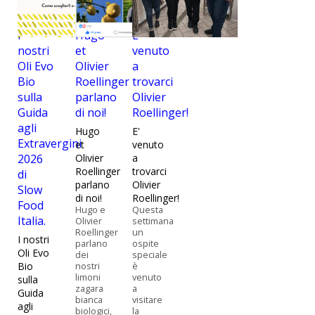
I
Hugo
E'
nostri
et
venuto
Oli Evo
Olivier
a
Bio
Roellinger
trovarci
sulla
parlano
Olivier
Guida
di noi!
Roellinger!
agli
Hugo
E'
Extravergini
et
venuto
2026
Olivier
a
Roellinger
trovarci
di
parlano
Olivier
Slow
di noi!
Roellinger!
Food
Hugo e
Questa
Italia.
Olivier
settimana
Roellinger
un
I nostri
parlano
ospite
Oli Evo
dei
speciale
Bio
nostri
è
limoni
venuto
sulla
zagara
a
Guida
bianca
visitare
agli
biologici,
la