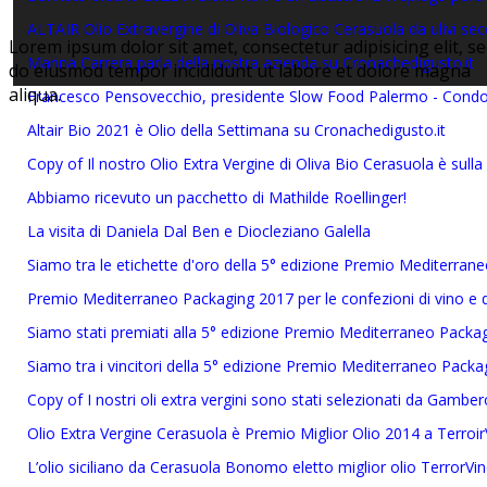
ALTAIR Olio Extravergine di Oliva Biologico Cerasuola da ulivi seco
Lorem ipsum dolor sit amet, consectetur adipisicing elit, s
Marina Carrera parla della nostra azienda su Cronachedigusto.it
do eiusmod tempor incididunt ut labore et dolore magna
aliqua.
Francesco Pensovecchio, presidente Slow Food Palermo - Condott
Altair Bio 2021 è Olio della Settimana su Cronachedigusto.it
Copy of Il nostro Olio Extra Vergine di Oliva Bio Cerasuola è sulla
Abbiamo ricevuto un pacchetto di Mathilde Roellinger!
La visita di Daniela Dal Ben e Diocleziano Galella
Siamo tra le etichette d'oro della 5° edizione Premio Mediterran
Premio Mediterraneo Packaging 2017 per le confezioni di vino e di
Siamo stati premiati alla 5° edizione Premio Mediterraneo Packa
Siamo tra i vincitori della 5° edizione Premio Mediterraneo Packa
Copy of I nostri oli extra vergini sono stati selezionati da Gambe
Olio Extra Vergine Cerasuola è Premio Miglior Olio 2014 a Terroir
L’olio siciliano da Cerasuola Bonomo eletto miglior olio TerrorVi