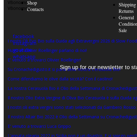
VBonomo
Shop
Shipping
VBonomo
Contacts
Returns
General
Condition
Sale
facebook
I nostri Oli Evo Bio sulla Guida agli Extravergini 2026 di Slow Food 
instagram
youtube
Hugo et Olivier Roellinger parlano di noi!
whatsapp
E' venuto a trovarci Olivier Roellinger!
Sign up for our newsletter to 
Su Cronachedigusto.it si parla della nostra Cerasuola Bio!
Come difendiamo le olive dalla siccità? Con il caolino!
La nostra Cerasuola Bio è Olio della Settimana di Cronachedigust
Il nostro Olio Extra Vergine di Oliva Bio Cerasuola è sulla Guida a
I nostri oli extra vergini sono stati selezionati da Gambero Rosso
Il nostro Altair Bio 2022 è Olio della Settimana su Cronachedigust
E' venuto a trovarci Luca Grippo
L’annata olearia 2022 in Sicilia non è un disastro. E vi spiego perc