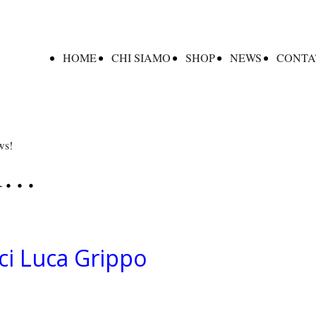
HOME
CHI SIAMO
SHOP
NEWS
CONTA
ews!
oi…
rci Luca Grippo